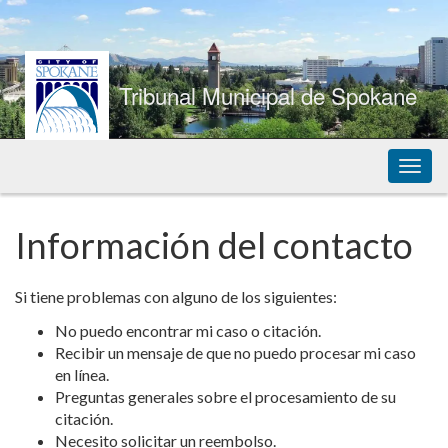
Skip
to
Content
Tribunal Municipal de Spokane
Naveg
de
palan
Información del contacto
Si tiene problemas con alguno de los siguientes:
No puedo encontrar mi caso o citación.
Recibir un mensaje de que no puedo procesar mi caso
en línea.
Preguntas generales sobre el procesamiento de su
citación.
Necesito solicitar un reembolso.