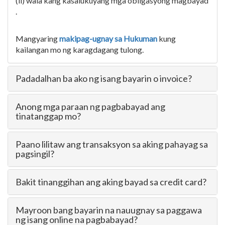
(ii) wala kang kasalukuyang mga obligasyong magbayad
.
Mangyaring
makipag-ugnay sa Hukuman
kung
kailangan mo ng karagdagang tulong.
Padadalhan ba ako ng isang bayarin o invoice?
Anong mga paraan ng pagbabayad ang
tinatanggap mo?
Paano lilitaw ang transaksyon sa aking pahayag sa
pagsingil?
Bakit tinanggihan ang aking bayad sa credit card?
Mayroon bang bayarin na nauugnay sa paggawa
ng isang online na pagbabayad?